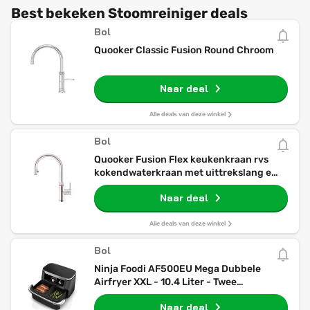
Best bekeken Stoomreiniger deals
Bol
Quooker Classic Fusion Round Chroom
Naar deal
Alle deals van deze winkel
Bol
Quooker Fusion Flex keukenkraan rvs
kokendwaterkraan met uittrekslang en
draaibare uitloop
Naar deal
Alle deals van deze winkel
Bol
Ninja Foodi AF500EU Mega Dubbele
Airfryer XXL - 10.4 Liter - Twee
Kookvakken of Één MegaZone -
Naar deal
Heteluchtfriteuse