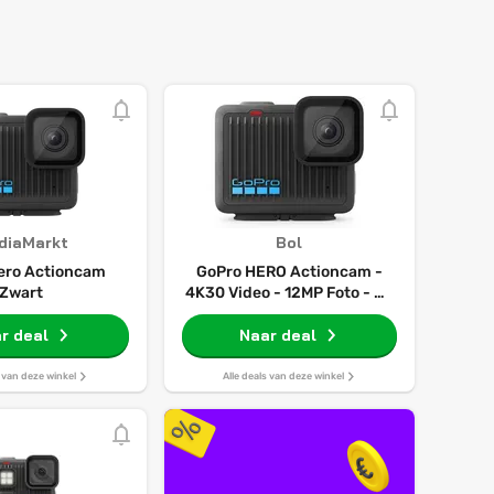
diaMarkt
Bol
ero Actioncam
GoPro HERO Actioncam -
Zwart
4K30 Video - 12MP Foto - 86
g - 5 m Waterdicht -
r deal
Naar deal
Touchscreen
s van deze winkel
Alle deals van deze winkel