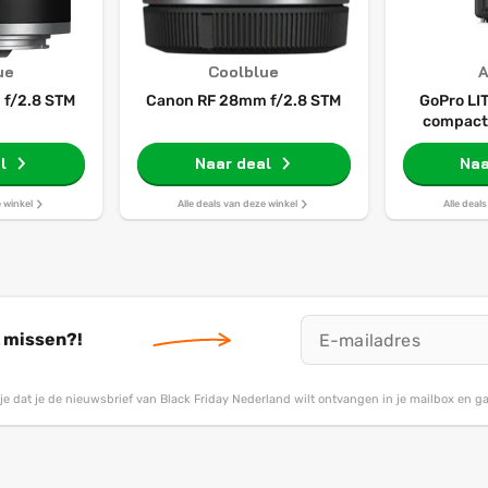
ue
Coolblue
f/2.8 STM
Canon RF 28mm f/2.8 STM
GoPro LIT
compact
actie
l
Naar deal
geïntegre
Naa
Ultra HD-v
touchscree
e winkel
Alle deals van deze winkel
Alle deal
st
t missen?!
g je dat je de nieuwsbrief van Black Friday Nederland wilt ontvangen in je mailbox en 