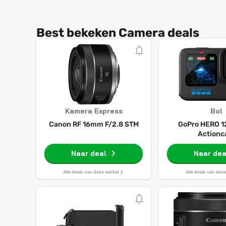
Best bekeken Camera deals
Kamera Express
Bol
Canon RF 16mm F/2.8 STM
GoPro HERO 12
Action
Naar deal
Naar dea
Alle deals van deze winkel
Alle deals van dez