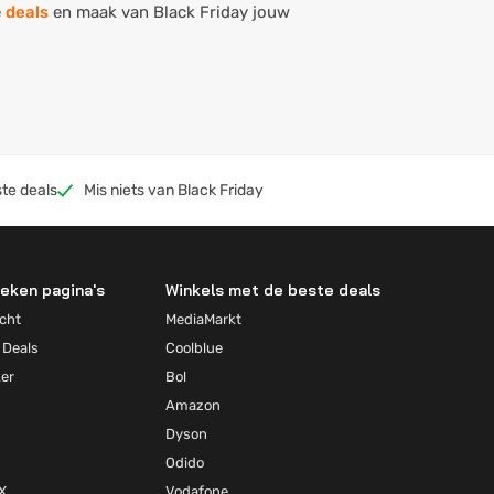
e
deals
en maak van Black Friday jouw
te deals
Mis niets van Black Friday
eken pagina's
Winkels met de beste deals
cht
MediaMarkt
 Deals
Coolblue
ker
Bol
Amazon
Dyson
Odido
X
Vodafone