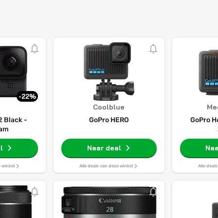
-22%
Coolblue
Me
 Black -
GoPro HERO
GoPro H
cam
l
Naar deal
Naa
e winkel
Alle deals van deze winkel
Alle deal