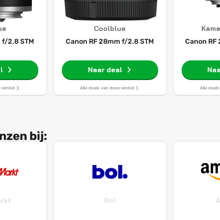
ue
Coolblue
Kame
f/2.8 STM
Canon RF 28mm f/2.8 STM
Canon RF 
l
Naar deal
Naa
e winkel
Alle deals van deze winkel
Alle deal
zen bij:
rkt
Bol