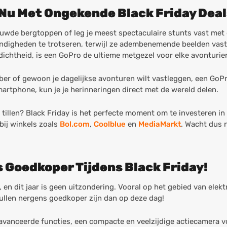
 Nu Met Ongekende Black Friday Deal
euwde bergtoppen of leg je meest spectaculaire stunts vast met
digheden te trotseren, terwijl ze adembenemende beelden vastl
rdichtheid, is een GoPro de ultieme metgezel voor elke avonturier
ebber of gewoon je dagelijkse avonturen wilt vastleggen, een GoP
martphone, kun je je herinneringen direct met de wereld delen.
e tillen? Black Friday is het perfecte moment om te investeren 
bij winkels zoals
Bol.com
,
Coolblue
en
MediaMarkt
. Wacht dus n
 Goedkoper Tijdens Black Friday!
 en dit jaar is geen uitzondering. Vooral op het gebied van elekt
ullen nergens goedkoper zijn dan op deze dag!
vanceerde functies, een compacte en veelzijdige actiecamera vo