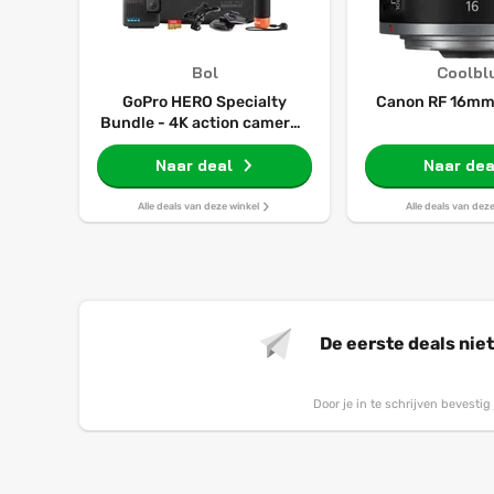
Bol
Coolbl
GoPro HERO Specialty
Canon RF 16mm 
Bundle - 4K action camera -
waterdicht tot 5 m -
inclusief 64GB microSD,
Naar deal
Naar dea
Bite Mount, The Handler en
case
Alle deals van deze winkel
Alle deals van dez
De eerste deals nie
Door je in te schrijven bevesti