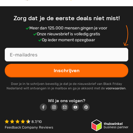
geschiede.
beste deals voor:
Gaming
Zorg dat je de eerste deals niet mist!
Smartphones
Meer dan 125.000 mensen gingen je voor
Televisies
Onze nieuwsbrief is volledig gratis
Laptops & PC
Op ieder moment opzegbaar
Inschrijven
Door je in te schrijven bevestig je dat je de nieuwsbrief van Black Friday
Nederland wilt ontvangen in je mailbox en ga je akkoord met de
voorwaarden
.
Wil je ons volgen?
8.7/10
Feedback Company Reviews