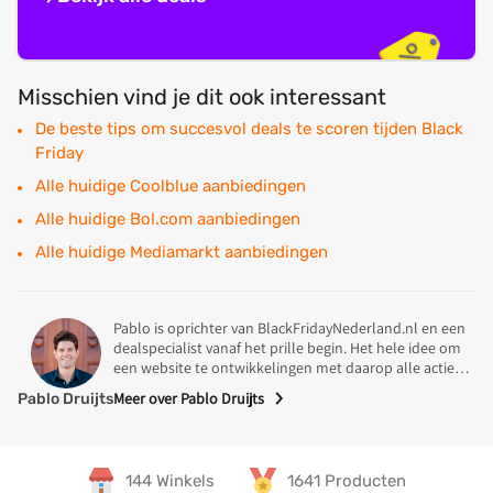
Misschien vind je dit ook interessant
De beste tips om succesvol deals te scoren tijden Black
Friday
Alle huidige Coolblue aanbiedingen
Alle huidige Bol.com aanbiedingen
Alle huidige Mediamarkt aanbiedingen
Pablo is oprichter van BlackFridayNederland.nl en een
dealspecialist vanaf het prille begin. Het hele idee om
een website te ontwikkelingen met daarop alle acties
en deals tijdens Black Friday in Nederland kwam uit zijn
Meer over Pablo Druijts
Pablo Druijts
koker. In 2014 was Pablo op zoek naar een koelkast
Specialisme
voor een mooie prijs en stuiten daar op een Black
Friday deals van de MediaMarkt. Na wat onderzoek was
de conclusie dat Nederland wel een overzichtelijke
144 Winkels
1641 Producten
website met aanbiedingen kon gebruiken en zo
Pablo is gespecialiseerd voor het selecteren van de