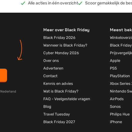
Alle acties in één overzicht
Scoor gemakkelijk de bes
Meer over Black Friday
Meest bek
Black Friday 2026
Winkeloverzi
Wanneer is Black Friday?
Black Friday
Cyber Monday 2026
Prijsvergelij
Over ons
Apple
Adverteren
PS5
Contact
PlayStation
Kennis en advies
Xbox Series 
Wat is Black Friday?
Nintendo Sw
y Nederland
FAQ - Veelgestelde vragen
AirPods
Blog
Sonos
Travel Tuesday
Philips Hue
Black Friday 2027
iPhone