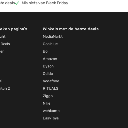
te deals
Mis niets van Black Friday
eken pagina's
Winkels met de beste deals
cht
MediaMarkt
 Deals
Coolblue
ker
Bol
Amazon
Dyson
Odido
X
Vodafone
itch 2
RITUALS
Ziggo
Nike
wehkamp
EasyToys