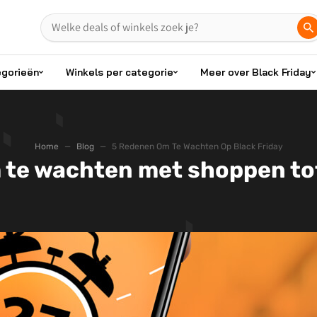
egorieën
Winkels per categorie
Meer over Black Friday
Home
Blog
5 Redenen Om Te Wachten Op Black Friday
 te wachten met shoppen tot