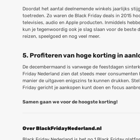
Doordat het aantal deelnemende winkels jaarlijks stij
toetreden. Zo waren de Black Friday deals in 2015 hoo
televisies, audio en Apple producten. Inmiddels hebbe
kun je tegenwoordig ook je slag slaan voor de beste 
reizen, speelgoed en nog veel meer.
5. Profiteren van hoge korting in aan
De decembermaand is vanwege de feestdagen sinterkla
Friday Nederland zien dat steeds meer consumenten h
manier de uitgaven enigszins te kunnen drukken. Stel 
Friday gericht je aankopen kunt doen en focus aanbre
Samen gaan we voor de hoogste korting!
Over BlackFridayNederland.nl
Black Friday Nederland is het no.1 Black Friday platfo