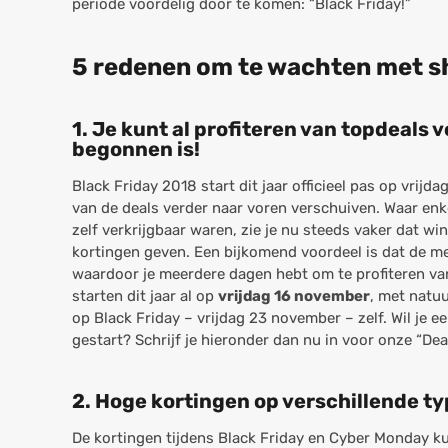
periode voordelig door te komen: “Black Friday!”
5 redenen om te wachten met s
1. Je kunt al profiteren van topdeals
begonnen is!
Black Friday 2018 start dit jaar officieel pas op vrij
van de deals verder naar voren verschuiven. Waar enk
zelf verkrijgbaar waren, zie je nu steeds vaker dat w
kortingen geven. Een bijkomend voordeel is dat de me
waardoor je meerdere dagen hebt om te profiteren van
starten dit jaar al op
vrijdag 16 november
, met natuu
op Black Friday – vrijdag 23 november – zelf. Wil je e
gestart? Schrijf je hieronder dan nu in voor onze “Deal
2. Hoge kortingen op verschillende t
De kortingen tijdens Black Friday en Cyber Monday ku