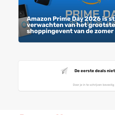
Amazon Prime Day 2026 is sta
verwachten van het grootst
shoppingevent van de zomer
De eerste deals nie
Door je in te schrijven bevesti