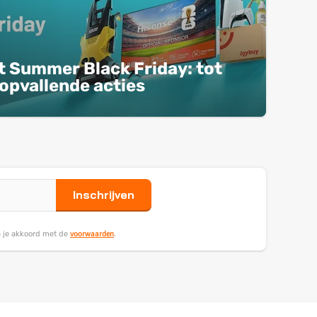
t Summer Black Friday: tot
opvallende acties
Inschrijven
voorwaarden
ga je akkoord met de
.