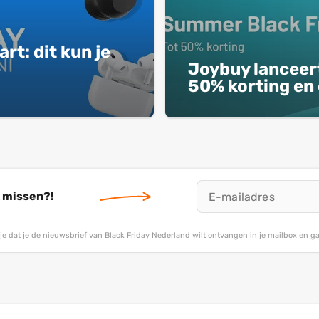
rt: dit kun je
e
Joybuy lanceer
50% korting en 
t missen?!
g je dat je de nieuwsbrief van Black Friday Nederland wilt ontvangen in je mailbox en 