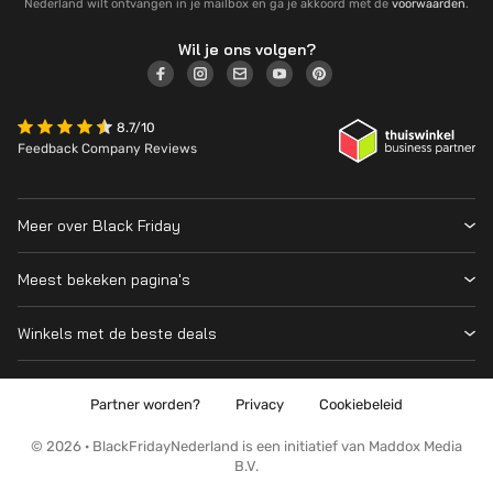
Nederland wilt ontvangen in je mailbox en ga je akkoord met de
voorwaarden
.
Wil je ons volgen?
8.7/10
Feedback Company Reviews
Meer over Black Friday
Black Friday 2026
Meest bekeken pagina's
Wanneer is Black Friday?
Winkeloverzicht
Cyber Monday 2026
Winkels met de beste deals
Black Friday Deals
Over ons
MediaMarkt
Prijsvergelijker
Adverteren
Coolblue
Partner worden?
Privacy
Cookiebeleid
Apple
Contact
Bol
PS5
Kennis en advies
© 2026 · BlackFridayNederland is een initiatief van Maddox Media
Amazon
B.V.
PlayStation
Wat is Black Friday?