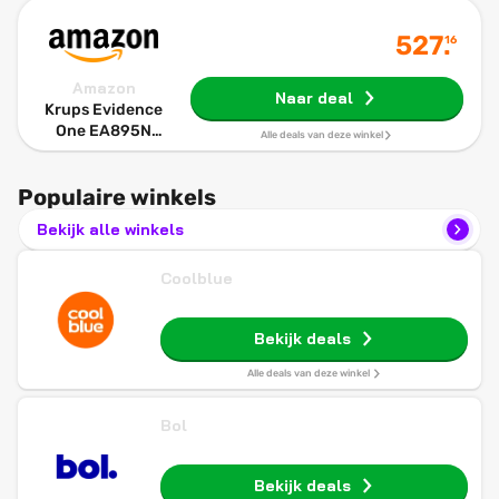
527
.
16
Amazon
Naar deal
Krups Evidence
One EA895N
Alle deals van deze winkel
Volautomatische
koffiemachine,
Populaire winkels
Handig
melksysteem, 12
Bekijk alle winkels
verschillende
drankvariaties
Coolblue
Bekijk deals
Alle deals van deze winkel
Bol
Bekijk deals