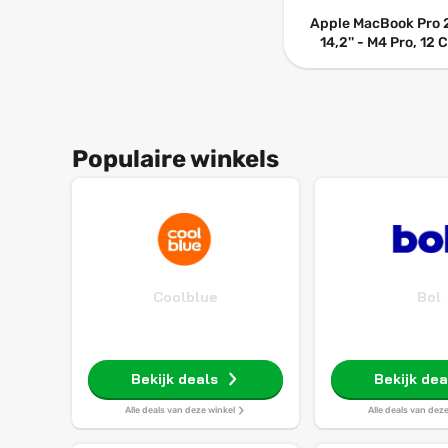
Apple MacBook Pro
14,2'' - M4 Pro, 12 
CPU, 16 Core GPU, 
RAM, 512GB SSD, Qw
Space Zwart
Populaire winkels
Coolblue
Bol
Bekijk deals
Bekijk dea
Alle deals van deze winkel
Alle deals van dez