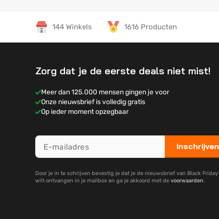
144 Winkels
1616 Producten
Zorg dat je de eerste deals niet mist!
Meer dan 125.000 mensen gingen je voor
Onze nieuwsbrief is volledig gratis
Op ieder moment opzegbaar
Inschrijven
Door je in te schrijven bevestig je dat je de nieuwsbrief van Black Frida
wilt ontvangen in je mailbox en ga je akkoord met de
voorwaarden
.