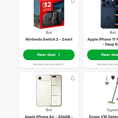
Bol
Bol
Nintendo Switch 2 - Zwart
Apple iPhone 17 
- Deep B
Naar deal
Naar dea
Alle deals van deze winkel
Alle deals van dez
Bol
Dyso
Apple iPhone Air - 256GB -
Dyson V15 Detec