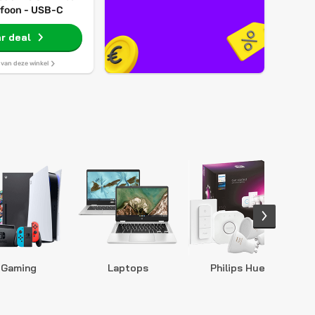
efoon - USB-C
r deal
s van deze winkel
Gaming
Laptops
Philips Hue
S