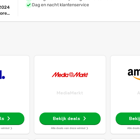
Dag en nacht klantenservice
 2024
Core
24GB
erty,
MediaMarkt
ls
Bekijk deals
Beki
e winkel
Alle deals van deze winkel
Alle deal