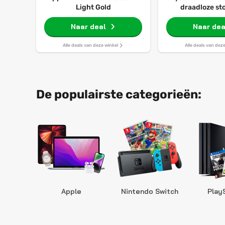
Light Gold
draadloze st
Naar deal
Naar dea
Alle deals van deze winkel
Alle deals van dez
De populairste categorieën:
Apple
Nintendo Switch
Play