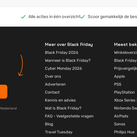
Alle acties in één overzicht
Scoor gemakkelijk de bes
Meer over Black Friday
Meest bek
Black Friday 2026
Winkeloverzi
Wanneer is Black Friday?
Black Friday
Cyber Monday 2026
Prijsvergelij
Over ons
Apple
Adverteren
PS5
Contact
PlayStation
Kennis en advies
Xbox Series 
Wat is Black Friday?
Nintendo Sw
y Nederland
FAQ - Veelgestelde vragen
AirPods
Blog
Sonos
Travel Tuesday
Philips Hue