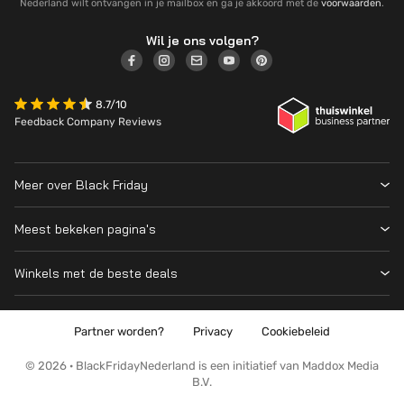
Nederland wilt ontvangen in je mailbox en ga je akkoord met de
voorwaarden
.
Wil je ons volgen?
8.7/10
Feedback Company Reviews
Meer over Black Friday
Black Friday 2026
Meest bekeken pagina's
Wanneer is Black Friday?
Winkeloverzicht
Cyber Monday 2026
Winkels met de beste deals
Black Friday Deals
Over ons
MediaMarkt
Prijsvergelijker
Adverteren
Coolblue
Partner worden?
Privacy
Cookiebeleid
Apple
Contact
Bol
PS5
Kennis en advies
© 2026 · BlackFridayNederland is een initiatief van Maddox Media
Amazon
B.V.
PlayStation
Wat is Black Friday?